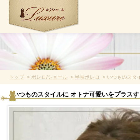
トップ
ボレロ/ショール
半袖ボレロ
いつものスタイ
いつものスタイルに オトナ可愛いをプラスするボ