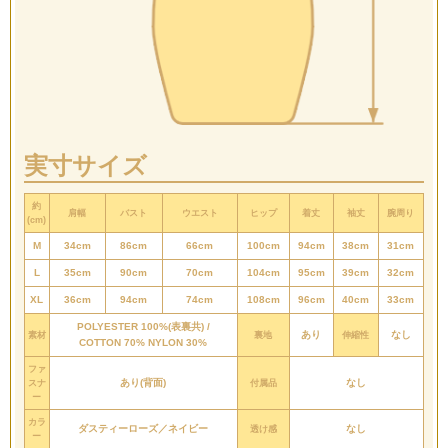
実寸サイズ
約
肩幅
バスト
ウエスト
ヒップ
着丈
袖丈
腕周り
(cm)
M
34cm
86cm
66cm
100cm
94cm
38cm
31cm
L
35cm
90cm
70cm
104cm
95cm
39cm
32cm
XL
36cm
94cm
74cm
108cm
96cm
40cm
33cm
POLYESTER 100%(表裏共) /
あり
なし
素材
裏地
伸縮性
COTTON 70% NYLON 30%
ファ
あり(背面)
なし
スナ
付属品
ー
カラ
ダスティーローズ／ネイビー
なし
透け感
ー