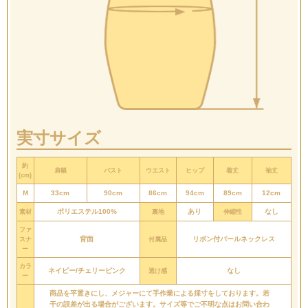
実寸サイズ
約
肩幅
バスト
ウエスト
ヒップ
着丈
袖丈
(cm)
M
33cm
90cm
86cm
94cm
89cm
12cm
ポリエステル100%
あり
なし
素材
裏地
伸縮性
ファ
背面
リボン付パールネックレス
スナ
付属品
ー
カラ
ネイビー/チェリーピンク
なし
透け感
ー
商品を平置きにし、メジャーにて手作業による採寸をしております。若
干の誤差が出る場合がございます。サイズ等でご不明な点はお問い合わ