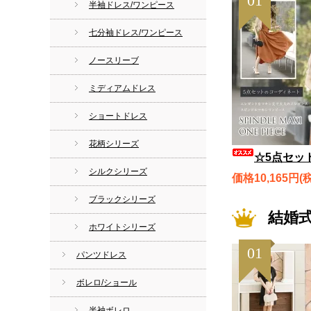
01
半袖ドレス/ワンピース
七分袖ドレス/ワンピース
ノースリーブ
ミディアムドレス
ショートドレス
花柄シリーズ
☆5点セット☆エレガントなマキシ丈で大人のエレガンス スピンドルマキシワン
シルクシリーズ
価格10,165円(
ブラックシリーズ
結婚
ホワイトシリーズ
01
パンツドレス
ボレロ/ショール
半袖ボレロ