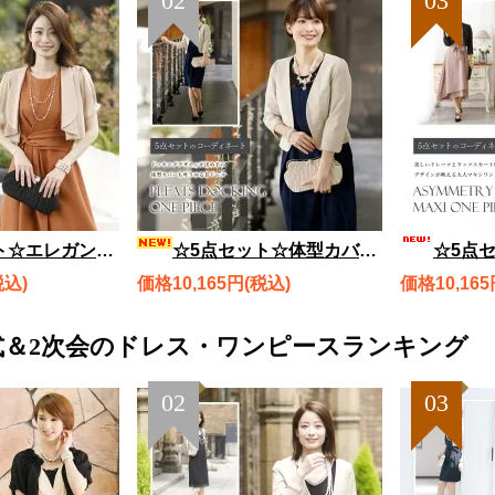
02
03
ピース、ジャケット風ボレロ、バッグ、ネックレス、ブレスレット rdset2643
☆5点セット☆体型カバーも叶うゆる甘ドレス、プリーツドッキングワンピース、ラウンドペプラムボレロ、バッグ、ネックレス、ブレスレット rdset2130
☆5点セット☆ドレープが美しい大人ワンピ アシン
税込)
価格10,165円(税込)
価格10,165
式＆2次会のドレス・ワンピースランキング
02
03