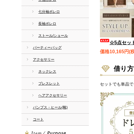
七分袖ボレロ
長袖ボレロ
ストール/ショール
☆5点セット☆バイカラードレス、ローズモチーフボレ
パーティーバッグ
価格10,165円(
アクセサリー
借り方
ネックレス
ブレスレット
セットでも単品で
ヘアアクセサリー
パンプス・ヒール(靴)
コート