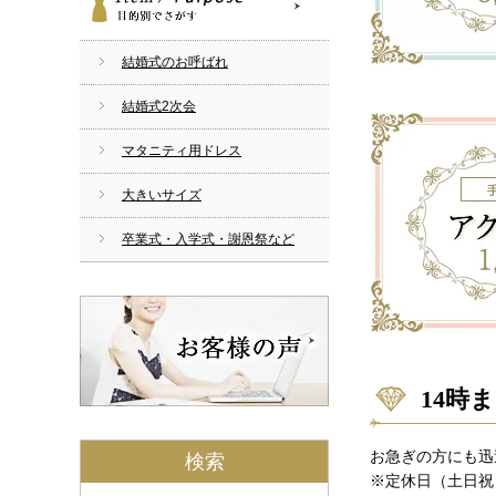
目的別でさがす
結婚式のお呼ばれ
結婚式2次会
マタニティ用ドレス
大きいサイズ
卒業式・入学式・謝恩祭など
14時
お急ぎの方にも迅
検索
※定休日（土日祝