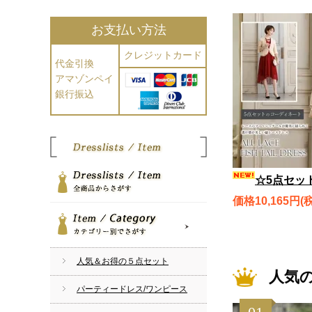
お支払い方法
クレジットカード
代金引換
アマゾンペイ
銀行振込
☆5点セット☆レースのフィッシュテールが優美に揺らめく、オールレースフィッシュテールド
価格10,165円(
全商品からさがす
カテゴリー別でさがす
人気＆お得の５点セット
人気
パーティードレス/ワンピース